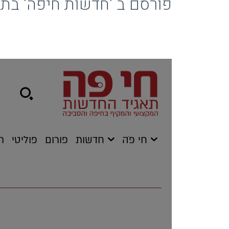
פורסם ב 'חדשות חיפה' בתאריך: 17