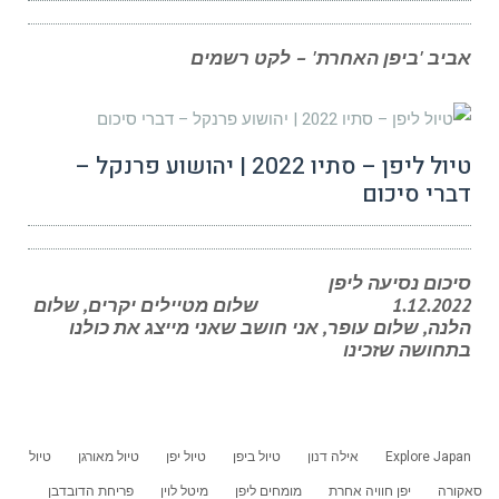
אביב 'ביפן האחרת' – לקט רשמים
טיול ליפן – סתיו 2022 | יהושוע פרנקל –
דברי סיכום
סיכום נסיעה ליפן
1.12.2022 שלום מטיילים יקרים, שלום
הלנה, שלום עופר, אני חושב שאני מייצג את כולנו
בתחושה שזכינו
Explore Japan
אילה דנון
טיול ביפן
טיול יפן
טיול מאורגן
טיול
סאקורה
יפן חוויה אחרת
מומחים ליפן
מיטל לוין
פריחת הדובדבן