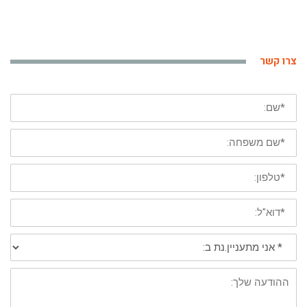
צרו קשר
*
שם
פרטי
*
שם
משפחה
*
טלפון
נייד
*
דוא"ל:
*
אני
מתעניין/נת
ב:
פירוט: