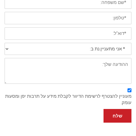
שם
משפחה
*
טלפון
נייד
*
דוא"ל:
*
אני
מתעניין/נת
ב:
פירוט:
מעוניין להצטרף לרשימת הדיוור לקבלת מידע על תרבות יפן ומסעות
עומק.
שלח