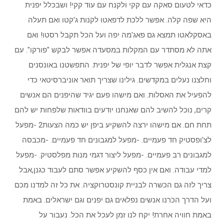
כדאי לטעום סאקה עם קקי ולקנח עם עוד קקי! ושבכלל יפנית
היא שפה קלה. אפשר ללכת לדפאטו לקנות ג'קטו ואם תעלה
באסקלאטו תמצא גם פאג'מה יפה ועל הכל תקבל רסטו! ואם
אתה לא מסתדר עם המקלות במסעדה אפשר לבקש "פורקו". עם
קצת אנגלית אפשר לדבר יופי של יפנית. התפשטנו באונסנים
וחלצנו נעלים במקדשים. גילינו שצריך תואר אוניברסיטאי כדי
להפעיל את האסלות. ואם מישהו פעם יגיד שהיפנים הם אנשים
קרים, נוכל להשיב להם שאנחנו יודעים בוודאות שלפחות יש להם
תחת חם. אם מישהו ירצה להשקיע ביפן יש כמה הצעות2 -מפעל
לצ'ופסטיק חד פעמיים. -מפעל למגבונים חד פעמיים. -מכבסה
למגבונים רב פעמיים. -מפעל ליצור דגמי מנות מפלסטיק. -מפעל
למדי עבודה. ואם אין כסף להשקיע אפשר סתם לעבוד כגנן,אבל
צריך לזה גם הכשרה לבניית קונסטרוקציה. את כל זה למדנו מכם
ועל הדרך הכרנו אנשים נפלאים גם יפנים וגם ישראלים. באמת
באמת חוויה אחרת! יקח לנו זמן לעכל את הכל. נעבור על