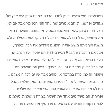
איילודי היקרים.
בשבועיים וחצי שהיינו ביפן למדנו הרבה. למדנו שיפן היא ארץ של
ניגודים ופרשנויות. הם אומרים שהעיקר הוא המאמץ, אבל אם לא
הצלחת זה סימן שלא התאמצת מספיק. אז בעצם ההצלחה היא
מה שחשוב, אבל הם לא אומרים. אצלנו העיקר הוא ההצלחה ולא
משנה איך אתה משיג אותה. היפנים מודדים את הכל "בערך",
אבל אם הרכבת של 9:22 תגיע ב-9:23 הם יפטרו את הנהג. אז
בעצם הדיוק הוא מה שחשוב, אבל הם לא אומרים. אצלנו אומרים
על הכל בדיוק ומזל אם זה יוצא בערך…. ביפן אם מוצאים פח
אשפה זה כמו פרח במדבר. אין פחים,אבל אין גם לכלוך! אצלנו…..
טוב נו, מה אפשר להגיד? היפנים אומרים גם שאין שלמות אבל
הם לא מכירים את איילה ואודי! הם וואבי וסאבי. הם שלכת
ופריחה. הם משלימים אחד את השניה בצורה מושלמת. נעלמים
לכמה דקות וחוזרים עם כרטיסים או חטיף או הפתעה אחרת.