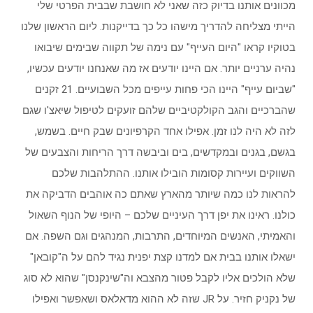
מכוונים אותנו בדיוק כזה שאני לא חושבת שבבית הפרטי שלי
הייתי מצליחה להדריך מישהו כל כך בדייקנות. ליום הראשון שלנו
בטוקיו קראו "היום העייף" עם נימה של תקווה שבימים שיבואו
נהיה ערניים יותר. אם היינו יודעים אז מה שאנחנו יודעים עכשיו,
"שביום עייף" היינו הכי פחות עייפים מכל השבועיים. 21 זקנים
שהברכיים והגב הקולקטיביים שלהם זועקים לטיפול שיאצ'ו שגם
לזה לא היה לנו זמן. אפילו אחד הקרפיונים שבק חיים. בשמש,
בגשם, בגנים ובמקדשים, בים וביבשה דרך הריחות והצבעים של
השווקים ועיירות קסומות הובילו אותנו. ההתלהבות שלכם
להראות לנו כמה שיותר מהארץ שאתם כה אוהבים הדביקה את
כולנו. ראינו את יפן דרך העיניים שלכם – היופי של הנוף השאול
והאמיתי, האנשים המיוחדים, התרבות, המנהגים וגם השפה. אם
ישאלו אותנו בבית אם למדנו קצת יפנית נגיד להם על ה"קובאן"
שלא הולכים אליו לקבל פטור מהצבא וה"שינקנסן" שהוא לא סוג
של נקניק חזיר. על JR שזה לא ההוא מדאלאס ושאפשר ואפילו