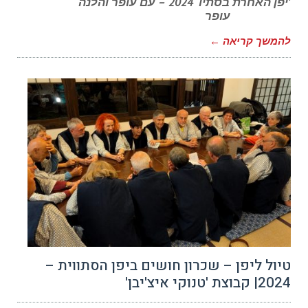
'יפן האחרת בסתיו 2024 – עם עופר והלנה
עופר
להמשך קריאה ←
טיול ליפן – שכרון חושים ביפן הסתווית –
2024| קבוצת 'טנוקי איצ'יבן'