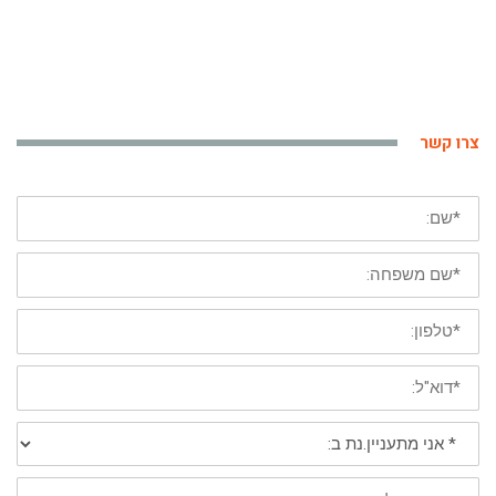
צרו קשר
*
שם
פרטי
*
שם
משפחה
*
טלפון
נייד
*
דוא"ל:
*
אני
מתעניין/נת
ב:
פירוט: