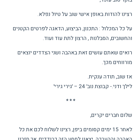
רצינו להודות באופן אישי שוב על טיול נפלא.
על כל המכלול : התכנון, הביצוע, הדאגה לפרטים הקטנים
והחשובים, הסבלנות , הרצון לתת עוד ועוד.
רואים שאתם עושים זאת באהבה ושני הצדדים יוצאים
מורווחים מכך.
אז שוב, תודה ענקית.
לילך ודני.- קבוצת נוב' 24 – 'גירי גירי'
* * *
שלום חברים יקרים,
לאחר 15 ימים קסומים ביפן, רצינו לשלוח לכם את כל
האהבה וההערכה. יצאנו למסע הזה כבודדים, אך חזרנו