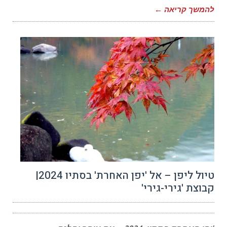
להמשך קריאה ←
טיול ליפן – אל 'יפן האחרת' בסתיו 2024|
קבוצת 'גירי-גירי'