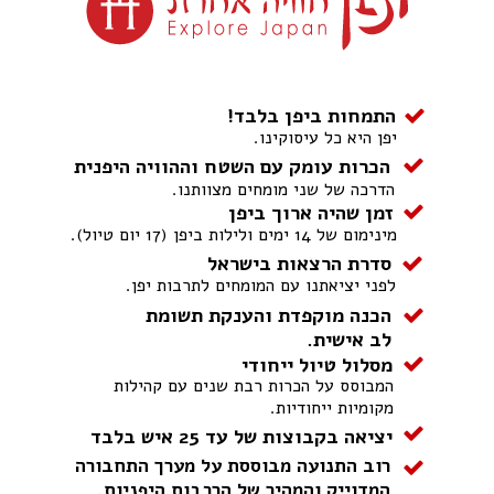
התמחות ביפן בלבד!
יפן היא כל עיסוקינו.
הכרות עומק עם השטח וההוויה היפנית
הדרכה של שני מומחים מצוותנו.
זמן שהיה ארוך ביפן
מינימום של 14 ימים ולילות ביפן (17 יום טיול).
סדרת הרצאות בישראל
לפני יציאתנו עם המומחים לתרבות יפן.
הכנה מוקפדת והענקת תשומת
לב אישית.
מסלול טיול ייחודי
המבוסס על הכרות רבת שנים עם קהילות
מקומיות ייחודיות.
יציאה בקבוצות של עד 25 איש בלבד
רוב התנועה מבוססת על מערך התחבורה
המדוייק והמהיר של הרכבות היפניות.