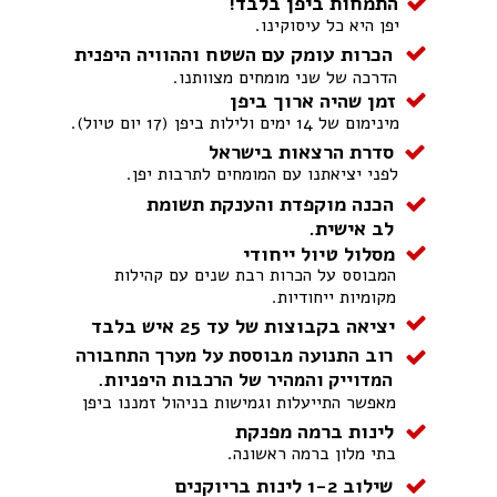
התמחות ביפן בלבד!
יפן היא כל עיסוקינו.
הכרות עומק עם השטח וההוויה היפנית
הדרכה של שני מומחים מצוותנו.
זמן שהיה ארוך ביפן
מינימום של 14 ימים ולילות ביפן (17 יום טיול).
סדרת הרצאות בישראל
לפני יציאתנו עם המומחים לתרבות יפן.
הכנה מוקפדת והענקת תשומת
לב אישית.
מסלול טיול ייחודי
המבוסס על הכרות רבת שנים עם קהילות
מקומיות ייחודיות.
יציאה בקבוצות של עד 25 איש בלבד
רוב התנועה מבוססת על מערך התחבורה
המדוייק והמהיר של הרכבות היפניות.
מאפשר התייעלות וגמישות בניהול זמננו ביפן
לינות ברמה מפנקת
בתי מלון ברמה ראשונה.
שילוב 1-2 לינות בריוקנים