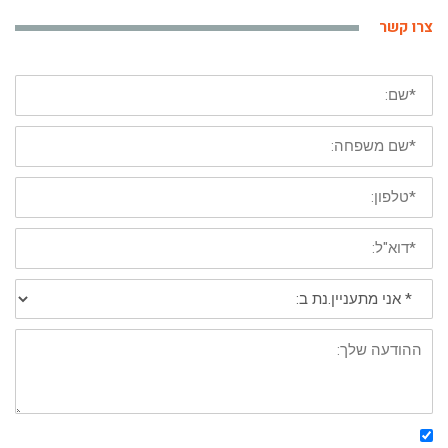
צרו קשר
*
שם
פרטי
*
שם
משפחה
*
טלפון
נייד
*
דוא"ל:
*
אני
מתעניין/נת
ב:
פירוט: