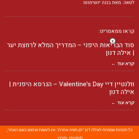
לטאה. מאת בננה יושימוטו
קראו ממאמרינו:
x
סוד הבריאות היפני – המדריך המלא לרחצת יער
| אילה דנון
קרא עוד ←
וולנטיין דיי Valentine's Day – הגרסא היפנית |
אילה דנון
קרא עוד ←
כל הזכויות שמורות לאילה דנון 'יפן-חוויה אחרת'. אין לעשות שימוש בשם האתר,
תמונותיו, ותכניו.