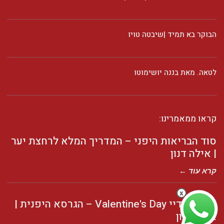
הבוקר בא תמיד |שיבטה טויו
לטאה. מאת בננה יושימוטו
קראו ממאמרינו:
סוד הבריאות היפני – המדריך המלא לרחצת יער
| אילה דנון
קרא עוד ←
x
וולנטיין דיי Valentine's Day – הגרסא היפנית |
אילה דנון