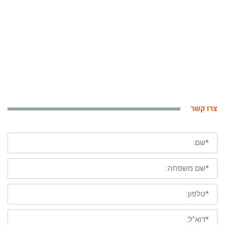
צרו קשר
*
שם
פרטי
*
שם
משפחה
*
טלפון
נייד
*
דוא"ל: