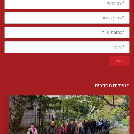
פרטי
*שם
משפחה
*כתובת
מייל
*טלפון
שלח
מטיילים מספרים