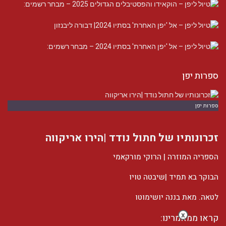
ספרות יפן
ספרות יפן
זכרונותיו של חתול נודד |הירו אריקווה
הספריה המוזרה | הרוקי מורקאמי
הבוקר בא תמיד |שיבטה טויו
לטאה. מאת בננה יושימוטו
x
קראו ממאמרינו: