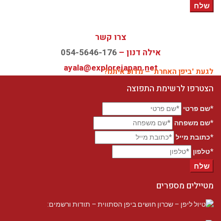
שלח
צרו קשר
אילה דנון –
054-5646-176
ayala@explorejapan.net
לגעת 'ביפן האחרת' – מדוע איתנו?
הצטרפו לרשימת התפוצה
*שם פרטי
*שם משפחה
*כתובת מייל
*טלפון
שלח
מטיילים מספרים