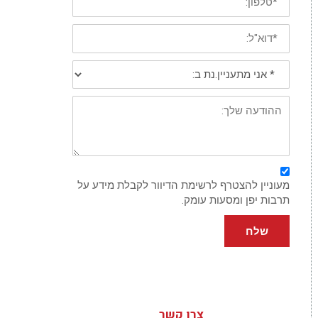
טלפון
נייד
*
דוא"ל:
*
אני
מתעניין/נת
ב:
פירוט:
מעוניין להצטרף לרשימת הדיוור לקבלת מידע על
תרבות יפן ומסעות עומק.
שלח
צרו קשר