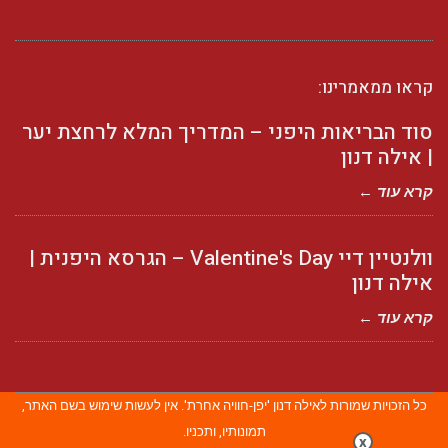
קראו ממאמרינו:
סוד הבריאות היפני – המדריך המלא לרחצת יער
| אילה דנון
קרא עוד ←
וולנטיין דיי Valentine's Day – הגרסא היפנית |
אילה דנון
קרא עוד ←
כל הזכויות שמורות לאילה דנון 'יפן-חוויה אחרת'. אין לעשות שימוש בשם האתר,
תמונותיו, ותכניו.
x