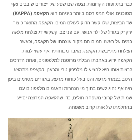
כבר בתקופות הקדומות, נצפה שם שפע של ייצורים שובבים ואף
מסוכנים. אולי המפורסם ביותר ביניהם הוא
ה
קאפה
(KAPPA)
שד הביצות, שלו קשר הדוק לעולם המים. ה
קאפה
מתואר כיצור
ירקרק בגודל של ילד אנושי, עם פני צב, קשקשי דג וצלחת מלאה
במים על ראשו. המים הם מקור עוצמתו של ה
קאפה
, וכאשר
הצלחת מתייבשת ה
קאפה
מאבד מכוחותיו ואף עשוי למות.
הקאפה ידוע באהבתו הבלתי מרוסנת למלפפונים, ואחת הדרכים
לרצות אותו היא להציע לו מלפפון טרי ומרענן.
הקאפה
מתמצא
היטב בצמחי מרפא והנו בעל כוחות מרפא. באזורים מסוימים ביפן
היה אף נהוג לשים בתוך מי הנהרות והאגמים מלפפונים עם
שמות של קרובי משפחה חולים, כדי שה
קאפה
המרוצה יסייע
בהחלמתו של אותו קרוב משפחה.