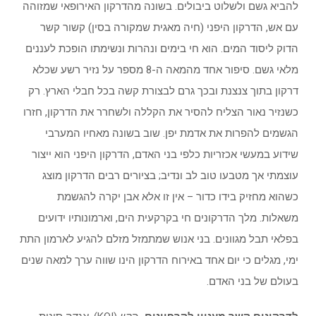
להביא גשם ולשלוט ביבולים. בשונה מהדרקון האירופאי שמזוהה
עם אש, הדרקון היפני (חיה מאגית שמקורה בסין) קשור קשר
הדוק ליסוד המים. הוא חי בימים ונהרות ונשימתו הופכת לעננים
מלאי גשם. סיפור אחד מהמאה ה-8 מספר על נזיר רשע שכלא
דרקון בתוך צנצנת ובכך גרם לבצורת קשה בכל חבלי הארץ. רק
כשנזיר נאור הצליח להסיר את הקללה ולשחרר את הדרקון, חזרו
הגשמים להפרות את אדמת יפן. שוב בשונה מאחיו המערבי
שידוע במעשי אכזריות כלפי בני האדם, הדרקון היפני הוא ייצור
עוצמתי אך מטבעו טוב לב ונדיב; בציורים רבים הדרקון מוצג
כשהוא מחזיק בידו כדור – אין זו אלא אבן יקרה להגשמת
משאלות. מלך הדרקונים חי בקרקעית הים, וארמונותיו ידועים
בפלאי תבל מגוונים. בני אנוש שמתמזל מזלם להגיע לארמון התת
ימי, מגלים כי יום אחד באירוח הדרקון הינו שווה ערך למאה שנים
בעולם של בני האדם.