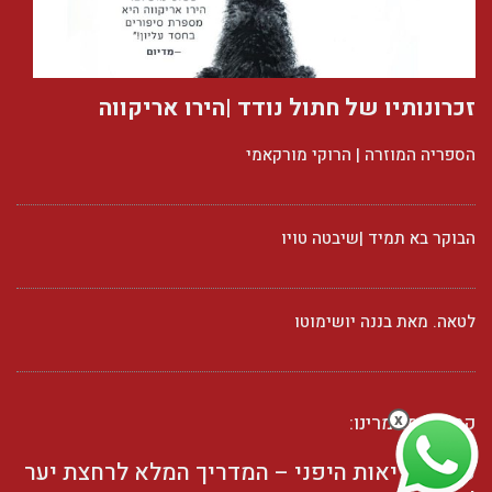
זכרונותיו של חתול נודד |הירו אריקווה
הספריה המוזרה | הרוקי מורקאמי
הבוקר בא תמיד |שיבטה טויו
לטאה. מאת בננה יושימוטו
קראו ממאמרינו:
x
סוד הבריאות היפני – המדריך המלא לרחצת יער