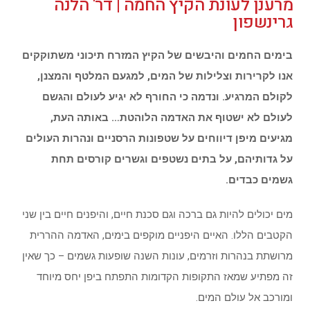
מרענן לעונת הקיץ החמה | דר' הלנה
גרינשפון
בימים החמים והיבשים של הקיץ המזרח תיכוני משתוקקים
אנו לקרירות וצלילות של המים, למגעם המלטף והמצנן,
לקולם המרגיע. ונדמה כי החורף לא יגיע לעולם והגשם
לעולם לא ישטוף את האדמה הלוהטת… באותה העת,
מגיעים מיפן דיווחים על שטפונות הרסניים ונהרות העולים
על גדותיהם, על בתים נשטפים וגשרים קורסים תחת
גשמים כבדים.
מים יכולים להיות גם ברכה וגם סכנת חיים, והיפנים חיים בין שני
הקטבים הללו. האיים היפניים מוקפים בימים, האדמה ההררית
מרושתת בנהרות וזרמים, עונות השנה שופעות גשמים – כך שאין
זה מפתיע שמאז התקופות הקדומות התפתח ביפן יחס מיוחד
ומורכב אל עולם המים.