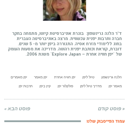
ד"ר הלנה גרינשפון: בוגרת אוניברסיטת קיוטו, מתמחה בחקר
חברה ותרבות יפנית עכשווית. מרצה באוניברסיטה העברית
בחוג ללימודי מזרח אסיה. התגוררה ביפן יותר מ- 5 שנים.
דוברת, קוראת וכותבת יפנית רהוטה. מדריכה את מסעות העומק
של `יפן חוויה אחרת – Explore Japan` משנת 2006.
הלנה גרינשפון
טיול ליפן
יפן חוויה אחרת
יפן מאמר
יפן מאמרים
מאמר יפן
מדריך טיול ליפן
פולקלור יפן
קיץ ביפן
תרבות יפן
« פוסט קודם
פוסט הבא »
עמוד הפייסבוק שלנו