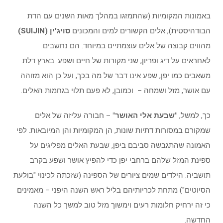
באמונות המקומיות (שהתמזגו במהלך מאות השנים עם הדת
הבודהיסטית), אלים הקשורים למים והמכונים
סויג'ין (SUIJIN)
מהווים קבוצה של אלים עוצמתיים במיוחד. הם נחשבים
לאחראים על דיג ופריון, שני מקורות של חיים ושפע. בארץ דלת
משאבים כמו יפן, שפע אינו דבר של מה בכך, ועל כן הוא מזוהה
עם אושר, מזל ושמחה – וכמובן, לא פעם תלוי בגחמות האלים.
כך, למשל,
"שבעת אלי האושר"
– חבורה עליזה של אלים
שמקורם במסורות דתיות שונות, הן המקומיות והן המיובאות. לפי
האמונה שהתגבשה סביבם ביפן, שבעת האלים מפליגים על
ספינת המזל שלהם ברחבי יפן כדי להפיץ אושר ושפע בקרב
תושביה. הילדים שמים ציורים של הספינה (שזכתה לכינוי "בולעת
הסיוטים") מתחת לכריותיהם בליל ראש השנה היפני – מאמינים
כי זה ירחיק חלומות רעים וימשוך מזל טוב למשך כל השנה
החדשה.