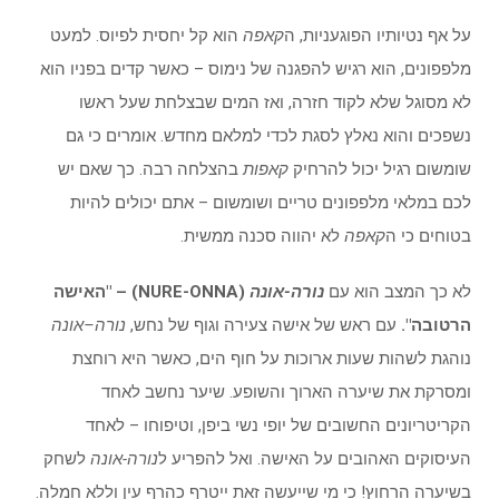
על אף נטיותיו הפוגעניות, ה
קאפה
הוא קל יחסית לפיוס. למעט
מלפפונים, הוא רגיש להפגנה של נימוס – כאשר קדים בפניו הוא
לא מסוגל שלא לקוד חזרה, ואז המים שבצלחת שעל ראשו
נשפכים והוא נאלץ לסגת לכדי למלאם מחדש. אומרים כי גם
שומשום רגיל יכול להרחיק
קאפות
בהצלחה רבה. כך שאם יש
לכם במלאי מלפפונים טריים ושומשום – אתם יכולים להיות
בטוחים כי ה
קאפה
לא יהווה סכנה ממשית.
לא כך המצב הוא עם
נורה-אונה
(NURE-ONNA) – "האישה
הרטובה".
עם ראש של אישה צעירה וגוף של נחש,
נורה–אונה
נוהגת לשהות שעות ארוכות על חוף הים, כאשר היא רוחצת
ומסרקת את שיערה הארוך והשופע. שיער נחשב לאחד
הקריטריונים החשובים של יופי נשי ביפן, וטיפוחו – לאחד
העיסוקים האהובים על האישה. ואל להפריע ל
נורה-אונה
לשחק
בשיערה הרחוץ! כי מי שייעשה זאת ייטרף כהרף עין וללא חמלה.