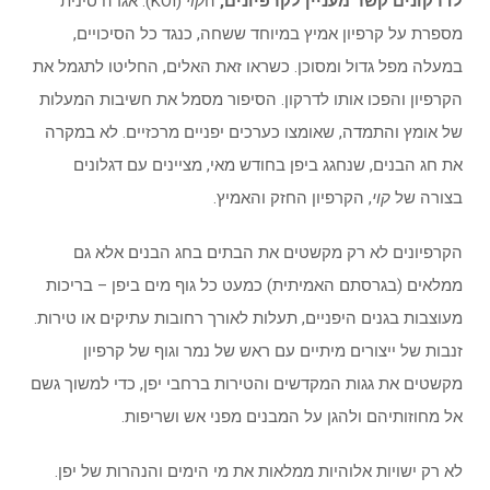
לדרקונים קשר מעניין לקרפיונים,
ה
קוי
(KOI). אגדה סינית
מספרת על קרפיון אמיץ במיוחד ששחה, כנגד כל הסיכויים,
במעלה מפל גדול ומסוכן. כשראו זאת האלים, החליטו לתגמל את
הקרפיון והפכו אותו לדרקון. הסיפור מסמל את חשיבות המעלות
של אומץ והתמדה, שאומצו כערכים יפניים מרכזיים. לא במקרה
את חג הבנים, שנחגג ביפן בחודש מאי, מציינים עם דגלונים
בצורה של
קוי
, הקרפיון החזק והאמיץ.
הקרפיונים לא רק מקשטים את הבתים בחג הבנים אלא גם
ממלאים (בגרסתם האמיתית) כמעט כל גוף מים ביפן – בריכות
מעוצבות בגנים היפניים, תעלות לאורך רחובות עתיקים או טירות.
זנבות של ייצורים מיתיים עם ראש של נמר וגוף של קרפיון
מקשטים את גגות המקדשים והטירות ברחבי יפן, כדי למשוך גשם
אל מחוזותיהם ולהגן על המבנים מפני אש ושריפות.
לא רק ישויות אלוהיות ממלאות את מי הימים והנהרות של יפן.