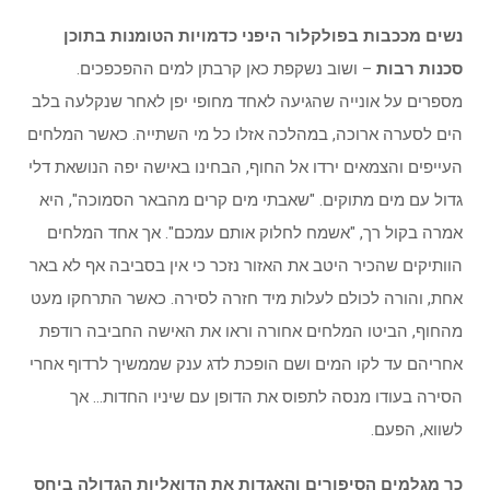
נשים מככבות בפולקלור היפני כדמויות הטומנות בתוכן
סכנות רבות
– ושוב נשקפת כאן קרבתן למים ההפכפכים.
מספרים על אונייה שהגיעה לאחד מחופי יפן לאחר שנקלעה בלב
הים לסערה ארוכה, במהלכה אזלו כל מי השתייה. כאשר המלחים
העייפים והצמאים ירדו אל החוף, הבחינו באישה יפה הנושאת דלי
גדול עם מים מתוקים. "שאבתי מים קרים מהבאר הסמוכה", היא
אמרה בקול רך, "אשמח לחלוק אותם עמכם". אך אחד המלחים
הוותיקים שהכיר היטב את האזור נזכר כי אין בסביבה אף לא באר
אחת, והורה לכולם לעלות מיד חזרה לסירה. כאשר התרחקו מעט
מהחוף, הביטו המלחים אחורה וראו את האישה החביבה רודפת
אחריהם עד לקו המים ושם הופכת לדג ענק שממשיך לרדוף אחרי
הסירה בעודו מנסה לתפוס את הדופן עם שיניו החדות… אך
לשווא, הפעם.
כך מגלמים הסיפורים והאגדות את הדואליות הגדולה ביחס