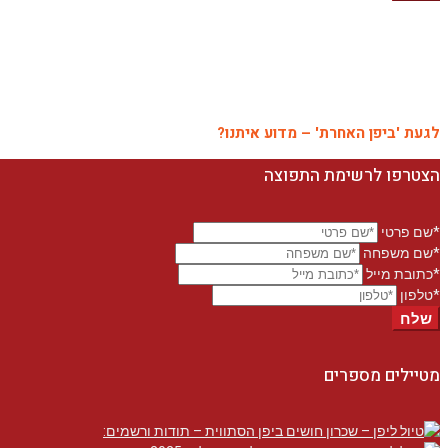
לגעת 'ביפן האחרת' – מדוע איתנו?
הצטרפו לרשימת התפוצה
*שם פרטי
*שם משפחה
*כתובת מייל
*טלפון
שלח
מטיילים מספרים