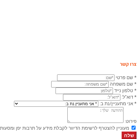
צרו קשר
* שם פרטי
* שם משפחה
* טלפון נייד
* דוא"ל:
* אני מתעניין/נת ב:
פירוט:
מעוניין להצטרף לרשימת הדיוור לקבלת מידע על תרבות יפן ומסעות 
שלח