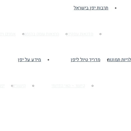
תרבות יפן בישראל
סדנאות עסקיות
הרצאות עומק בהזמנה
אמנים ויו
לריות תמונות
מדריך טיול ליפן
מידע על יפן
קיושו – האי הדרומי
קישורים
יפנ