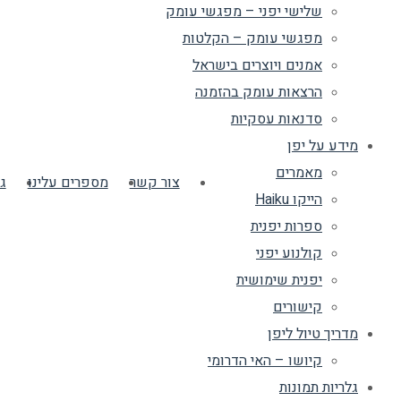
שלישי יפני – מפגשי עומק
מפגשי עומק – הקלטות
אמנים ויוצרים בישראל
הרצאות עומק בהזמנה
סדנאות עסקיות
מידע על יפן
מאמרים
צור קשר
מספרים עלינו
ג
הייקו Haiku
ספרות יפנית
קולנוע יפני
יפנית שימושית
קישורים
מדריך טיול ליפן
קיושו – האי הדרומי
גלריות תמונות