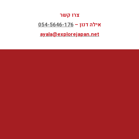
צרו קשר
אילה דנון –
054-5646-176
ayala@explorejapan.net