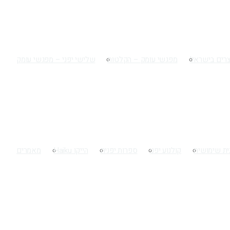
צרים בישראל
מפגשי עומק – הקלטות
שלישי יפני – מפגשי עומק
ית שימושית
קולנוע יפני
ספרות יפנית
הייקו Haiku
מאמרים