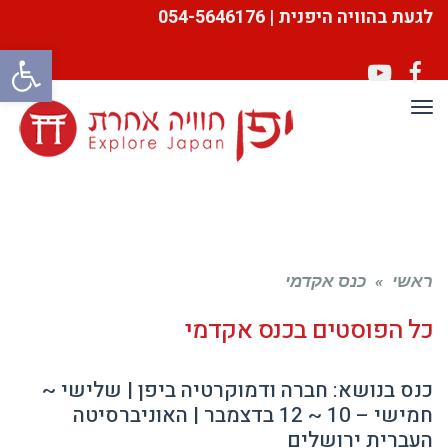
לגעת בהוויה היפנית | 054-5646176
פתח סרגל
YouTube
Facebook
תפריט
ראשי
»
כנס אקדמי
כל הפוסטים ב
כנס אקדמי
כנס בנושא: חברה ודמוקרטיה ביפן | שלישי ~
חמישי – 10 ~ 12 בדצמבר | האוניברסיטה
העברית ירושלים