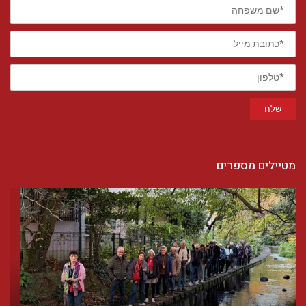
*שם
משפחה
*כתובת
מייל
*טלפון
שלח
מטיילים מספרים