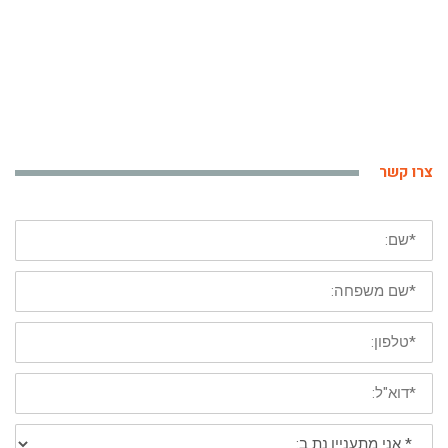
צרו קשר
*
שם
פרטי
*
שם
משפחה
*
טלפון
נייד
*
דוא"ל:
*
אני