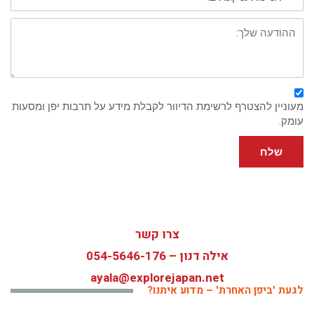
מתעניין/נת
ב:
פירוט:
מעוניין להצטרף לרשימת הדיוור לקבלת מידע על תרבות יפן ומסעות
עומק.
שלח
צרו קשר
אילה דנון –
054-5646-176
ayala@explorejapan.net
לגעת 'ביפן האחרת' – מדוע איתנו?