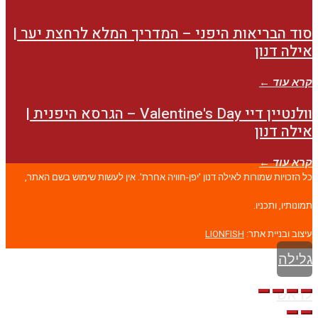
סוד הבריאות היפני – המדריך המלא לרחצת יער |
אילה דנון
קרא עוד ←
וולנטיין דיי Valentine's Day – הגרסא היפנית |
אילה דנון
קרא עוד ←
כל הזכויות שמורות לאילה דנון 'יפן-חוויה אחרת'. אין לעשות שימוש בשם האתר,
תמונותיו, ותכניו.
עיצוב ובניית אתר:
LIONFISH
גלילה
לראש