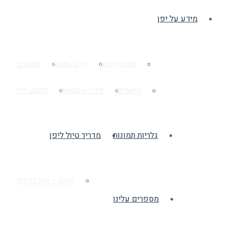
מידע על יפן
ספרות יפנית
הייקו Haiku
מאמרים
קישורים
יפנית שימושית
קולנוע יפני
גלריות תמונות
מדריך טיול ליפן
קיושו – האי הדרומי
מספרים עלינו