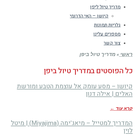
מדריך טיול ליפן
קיושו – האי הדרומי
גלריות תמונות
מספרים עלינו
צור קשר
ראשי
»
מדריך טיול ביפן
כל הפוסטים ב
מדריך טיול ביפן
קיושו – מסע עומק אל עוצמת הטבע ומורשת
האלים | אילה דנון
קרא עוד ←
המדריך למטייל – מיאג'ימה (Miyajima) | מיטל
לוין