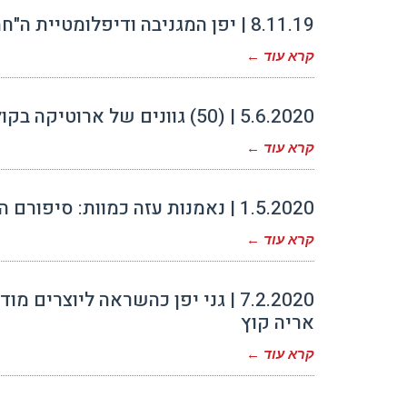
8.11.19 | יפן המגניבה ודיפלומטיית ה"חמוד" | פרופ' ניסים אוטמזגין | שגרירות יפן
קרא עוד ←
5.6.2020 | (50) גוונים של ארוטיקה בקולנוע היפני | גב' מיטל לוין
קרא עוד ←
1.5.2020 | נאמנות עזה כמוות: סיפורם האמיתי של 47 הרונין | ד"ר דני אורבך
קרא עוד ←
7.2.2020 | גני יפן כהשראה ליוצרים מ
אריה קוץ
קרא עוד ←