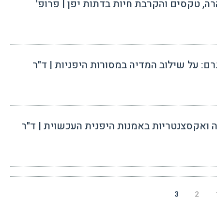
! טהרה, טקסים והקרבת חיות בדתות יפן | פרופ'
ינסטגרם: על שילוב המדיה במסורות היפניות | ד"ר
 מחאה ואקסצנטריות באמנות היפנית העכשוית | ד"ר
3
2