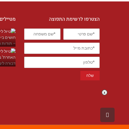
הצטרפו לרשימת התפוצה
מטיילים
*שם
*שם
פרטי
משפחה
*כתובת
מייל
*טלפון
שלח
x
גלילה
לראש
העמוד