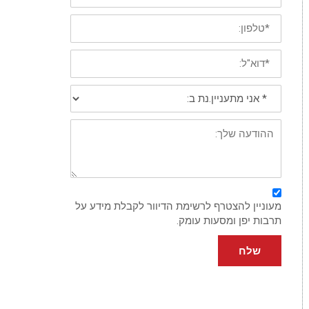
משפחה
*
טלפון
נייד
*
דוא"ל:
*
אני
מתעניין/נת
ב:
פירוט:
מעוניין להצטרף לרשימת הדיוור לקבלת מידע על
תרבות יפן ומסעות עומק.
שלח